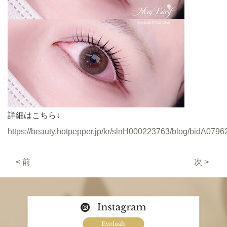
詳細はこちら↓
https://beauty.hotpepper.jp/kr/slnH000223763/blog/bidA0796
< 前
次 >