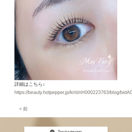
詳細はこちら↓
https://beauty.hotpepper.jp/kr/slnH000223763/blog/bid
< 前