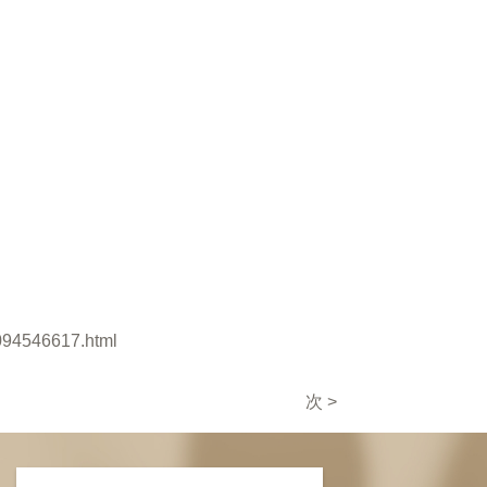
A094546617.html
次 >