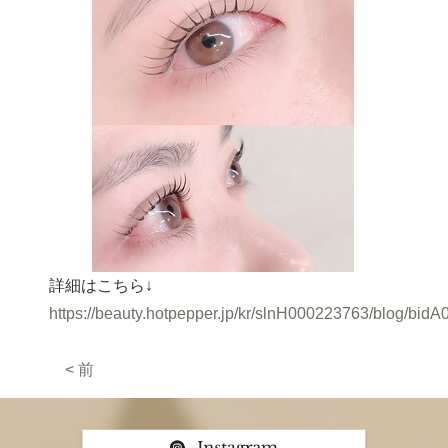
詳細はこちら↓
https://beauty.hotpepper.jp/kr/slnH000223763/blog/bid
< 前