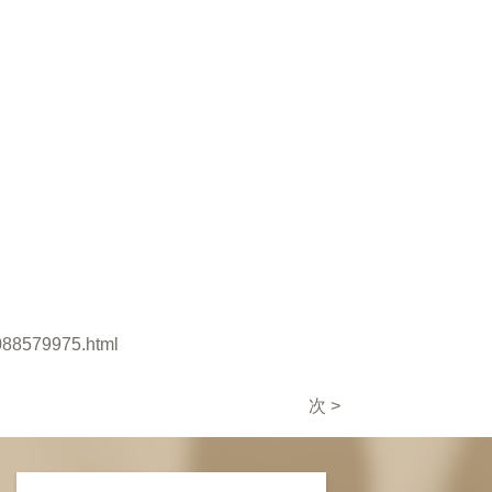
A088579975.html
次 >