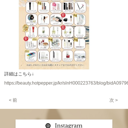
詳細はこちら↓
https://beauty.hotpepper.jp/kr/slnH000223763/blog/bidA0979
< 前
次 >