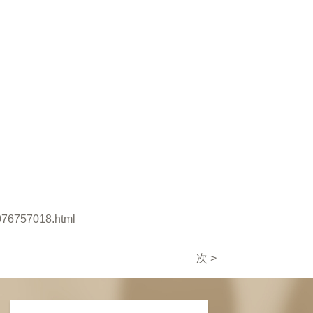
A076757018.html
次 >