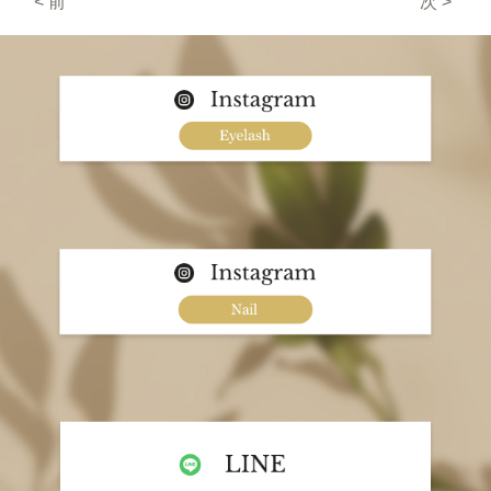
< 前
次 >