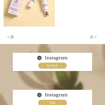
< 前
次 >