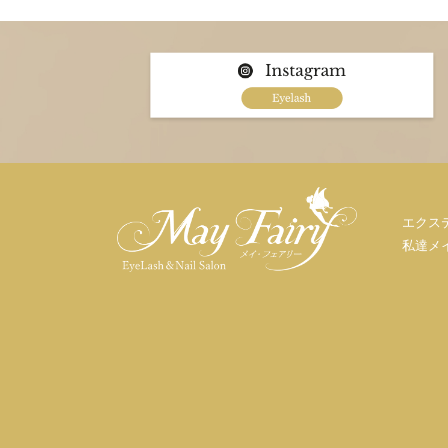
エクス
私達メ