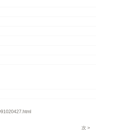
A091020427.html
次 >